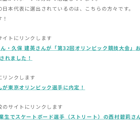
の日本代表に選出されているのは、こちらの方々です。
す！
イトにリンクします
さん・久保 建英さんが「第32回オリンピック競技大会」お
集されました！
にリンクします
んが東京オリンピック選手に内定！
校のサイトにリンクします
卒業生でスケートボード選手（ストリート）の西村碧莉さ